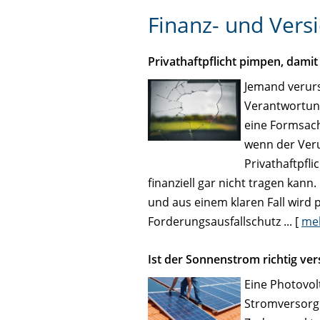
Finanz- und Ver
Privathaftpflicht pimpen, dami
Jemand verurs
Verantwortung
eine Formsach
wenn der Veru
Privathaftpfl
finanziell gar nicht tragen kan
und aus einem klaren Fall wird 
Forderungsausfallschutz ...
[
me
Ist der Sonnenstrom richtig ver
Eine Photovolt
Stromversorgu