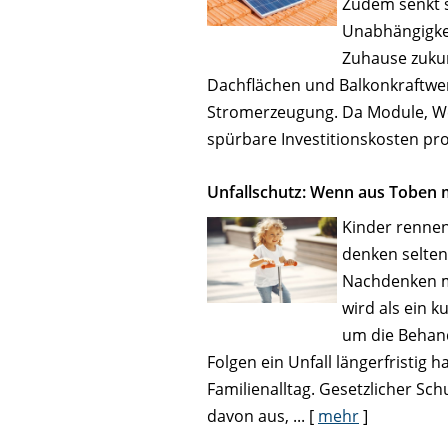
Zudem senkt s
Unabhängigke
Zuhause zukun
Dachflächen und Balkonkraftwer
Stromerzeugung. Da Module, We
spürbare Investitionskosten pro
Unfallschutz: Wenn aus Toben m
Kinder rennen
denken selten 
Nachdenken m
wird als ein 
um die Behand
Folgen ein Unfall längerfristig 
Familienalltag. Gesetzlicher Sch
davon aus, ...
[
mehr
]